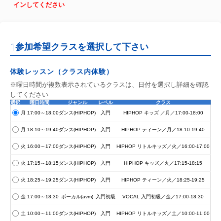
インしてください
1
参加希望クラスを選択して下さい
体験レッスン（クラス内体験）
※曜日時間が複数表示されているクラスは、日付を選択し詳細を確認
してください
選択
曜日時間
ジャンル
レベル
クラス
月 17:00～18:00
ダンス(HIPHOP)
入門
HIPHOP キッズ ／月／17:00-18:00
月 18:10～19:40
ダンス(HIPHOP)
入門
HIPHOP ティーン／月／18:10-19:40
火 16:00～17:00
ダンス(HIPHOP)
入門
HIPHOP リトルキッズ／火／16:00-17:00
火 17:15～18:15
ダンス(HIPHOP)
入門
HIPHOP キッズ／火／17:15-18:15
火 18:25～19:25
ダンス(HIPHOP)
入門
HIPHOP ティーン／火／18:25-19:25
金 17:00～18:30
ボーカル(avm)
入門初級
VOCAL 入門初級／金／17:00-18:30
土 10:00～11:00
ダンス(HIPHOP)
入門
HIPHOP リトルキッズ／土／10:00-11:00