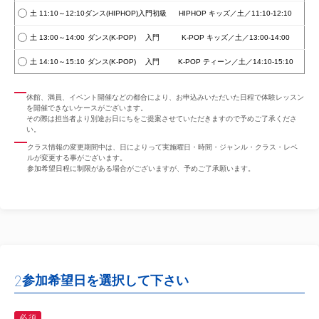
土 11:10～12:10
ダンス(HIPHOP)
入門初級
HIPHOP キッズ／土／11:10-12:10
土 13:00～14:00
ダンス(K-POP)
入門
K-POP キッズ／土／13:00-14:00
土 14:10～15:10
ダンス(K-POP)
入門
K-POP ティーン／土／14:10-15:10
休館、満員、イベント開催などの都合により、お申込みいただいた日程で体験レッスン
を開催できないケースがございます。
その際は担当者より別途お日にちをご提案させていただきますので予めご了承くださ
い。
クラス情報の変更期間中は、日によりって実施曜日・時間・ジャンル・クラス・レベ
ルが変更する事がございます。
参加希望日程に制限がある場合がございますが、予めご了承願います。
2
参加希望日を選択して下さい
必須