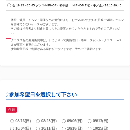
金 19:15～20:45
ダンス(HIPHOP)
初中級
HIPHOP T 初・中／金／19:15-20:45
休館、満員、イベント開催などの都合により、お申込みいただいた日程で体験レッスン
を開催できないケースがございます。
その際は担当者より別途お日にちをご提案させていただきますので予めご了承くださ
い。
クラス情報の変更期間中は、日によりって実施曜日・時間・ジャンル・クラス・レベ
ルが変更する事がございます。
参加希望日程に制限がある場合がございますが、予めご了承願います。
2
参加希望日を選択して下さい
必須
08/16(日)
08/23(日)
09/06(日)
09/13(日)
10/04(日)
10/11(日)
10/18(日)
10/25(日)