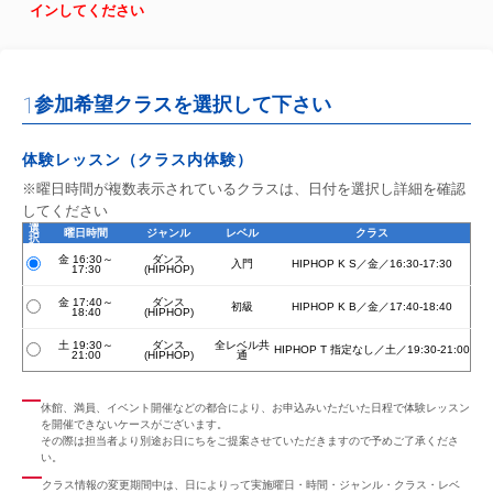
インしてください
1
参加希望クラスを選択して下さい
体験レッスン（クラス内体験）
※曜日時間が複数表示されているクラスは、日付を選択し詳細を確認
してください
選
曜日時間
ジャンル
レベル
クラス
択
金 16:30～
ダンス
入門
HIPHOP K S／金／16:30-17:30
17:30
(HIPHOP)
金 17:40～
ダンス
初級
HIPHOP K B／金／17:40-18:40
18:40
(HIPHOP)
土 19:30～
ダンス
全レベル共
HIPHOP T 指定なし／土／19:30-21:00
21:00
(HIPHOP)
通
休館、満員、イベント開催などの都合により、お申込みいただいた日程で体験レッスン
を開催できないケースがございます。
その際は担当者より別途お日にちをご提案させていただきますので予めご了承くださ
い。
クラス情報の変更期間中は、日によりって実施曜日・時間・ジャンル・クラス・レベ