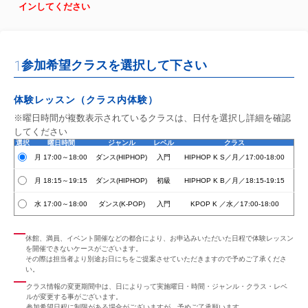
インしてください
1
参加希望クラスを選択して下さい
体験レッスン（クラス内体験）
※曜日時間が複数表示されているクラスは、日付を選択し詳細を確認
してください
選択
曜日時間
ジャンル
レベル
クラス
月 17:00～18:00
ダンス(HIPHOP)
入門
HIPHOP K S／月／17:00-18:00
月 18:15～19:15
ダンス(HIPHOP)
初級
HIPHOP K B／月／18:15-19:15
水 17:00～18:00
ダンス(K-POP)
入門
KPOP K ／水／17:00-18:00
休館、満員、イベント開催などの都合により、お申込みいただいた日程で体験レッスン
を開催できないケースがございます。
その際は担当者より別途お日にちをご提案させていただきますので予めご了承くださ
い。
クラス情報の変更期間中は、日によりって実施曜日・時間・ジャンル・クラス・レベ
ルが変更する事がございます。
参加希望日程に制限がある場合がございますが、予めご了承願います。